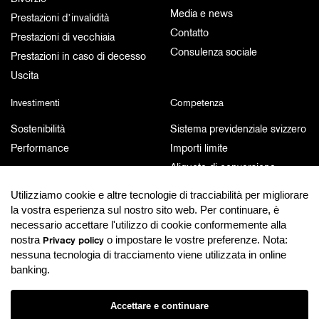
Media e news
Prestazioni d’invalidità
Contatto
Prestazioni di vecchiaia
Consulenza sociale
Prestazioni in caso di decesso
Uscita
Investimenti
Competenza
Sostenibilità
Sistema previdenziale svizzero
Performance
Importi limite
Aliquote di conversione
Link
Utilizziamo cookie e altre tecnologie di tracciabilità per migliorare
la vostra esperienza sul nostro sito web. Per continuare, è
Documenti e pubblicazioni
MyPension
necessario accettare l'utilizzo di cookie conformemente alla
nostra
o impostare le vostre preferenze. Nota:
Documenti e pubblicazioni
MyPension
Privacy policy
nessuna tecnologia di tracciamento viene utilizzata in online
banking.
Informativa sulla protezione dei
dati
Accettare e continuare