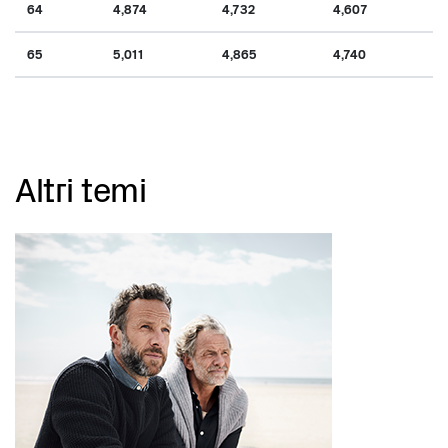
64
4,874
4,732
4,607
65
5,011
4,865
4,740
Altri temi