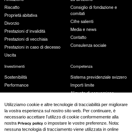
Riscatto
Consiglio di fondazione e
comitati
Proprietà abitativa
Cifre salienti
Divorzio
Media e news
Prestazioni d’invalidità
Contatto
Prestazioni di vecchiaia
Consulenza sociale
Prestazioni in caso di decesso
Uscita
Investimenti
Competenza
Sostenibilità
Sistema previdenziale svizzero
Performance
Importi limite
Aliquote di conversione
Link
Utilizziamo cookie e altre tecnologie di tracciabilità per migliorare
la vostra esperienza sul nostro sito web. Per continuare, è
Documenti e pubblicazioni
MyPension
necessario accettare l'utilizzo di cookie conformemente alla
nostra
o impostare le vostre preferenze. Nota:
Documenti e pubblicazioni
MyPension
Privacy policy
nessuna tecnologia di tracciamento viene utilizzata in online