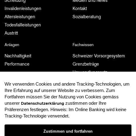
Scheidung
Medien und News
Invalidenleistungen
Kontakt
Altersleistungen
Sozialberatung
Todesfallleistungen
Austritt
Anlagen
Fachwissen
Nachhaltigkeit
Schweizer Vorsorgesystem
Performance
Grenzbeträge
Umwandlungssatz
Weiterführende Links
Wir verwenden Cookies und andere Tracking-Technologien, um
Ihre Erfahrung auf unserer Website zu verbessern. Zum
Dokumente und Publikationen
MyPension
Fortfahren müssen Sie der Nutzung von Cookies gemäss
unserer
zustimmen oder Ihre
Dokumente und Publikationen
MyPension
Datenschutzerklärung
Präferenzen festlegen. Hinweis: Im Online Banking wird keine
Tracking-Technologie verwendet.
Datenschutzerklärung
Zustimmen und fortfahren