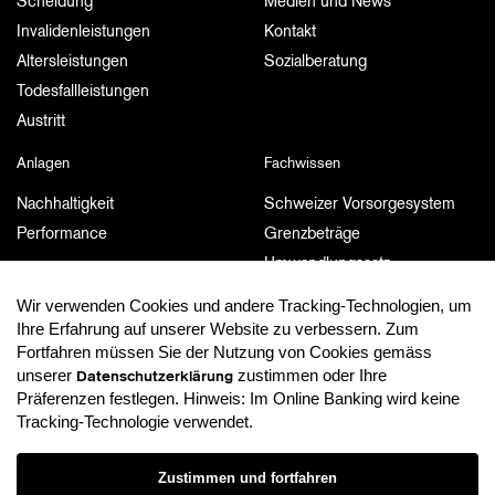
Scheidung
Medien und News
Invalidenleistungen
Kontakt
Altersleistungen
Sozialberatung
Todesfallleistungen
Austritt
Anlagen
Fachwissen
Nachhaltigkeit
Schweizer Vorsorgesystem
Performance
Grenzbeträge
Umwandlungssatz
Weiterführende Links
Wir verwenden Cookies und andere Tracking-Technologien, um
Ihre Erfahrung auf unserer Website zu verbessern. Zum
Dokumente und Publikationen
MyPension
Fortfahren müssen Sie der Nutzung von Cookies gemäss
unserer
zustimmen oder Ihre
Dokumente und Publikationen
MyPension
Datenschutzerklärung
Präferenzen festlegen. Hinweis: Im Online Banking wird keine
Tracking-Technologie verwendet.
Datenschutzerklärung
Zustimmen und fortfahren