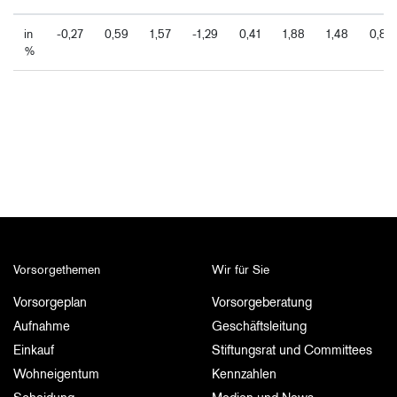
in
-0,27
0,59
1,57
-1,29
0,41
1,88
1,48
0,83
%
Vorsorgethemen
Wir für Sie
Vorsorgeplan
Vorsorgeberatung
Aufnahme
Geschäftsleitung
Einkauf
Stiftungsrat und Committees
Wohneigentum
Kennzahlen