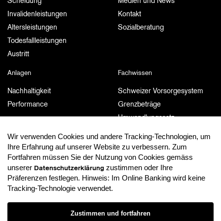
Scheidung
Medien und News
Invalidenleistungen
Kontakt
Altersleistungen
Sozialberatung
Todesfallleistungen
Austritt
Anlagen
Fachwissen
Nachhaltigkeit
Schweizer Vorsorgesystem
Performance
Grenzbeträge
Umwandlungssatz
Weiterführende Links
Wir verwenden Cookies und andere Tracking-Technologien, um
Ihre Erfahrung auf unserer Website zu verbessern. Zum
Dokumente und Publikationen
MyPension
Fortfahren müssen Sie der Nutzung von Cookies gemäss
unserer
zustimmen oder Ihre
Dokumente und Publikationen
MyPension
Datenschutzerklärung
Präferenzen festlegen. Hinweis: Im Online Banking wird keine
Tracking-Technologie verwendet.
Datenschutzerklärung
Zustimmen und fortfahren